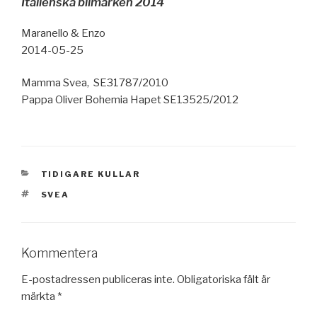
Italienska bilmärken 2014
Maranello & Enzo
2014-05-25
Mamma Svea, SE31787/2010
Pappa Oliver Bohemia Hapet SE13525/2012
KATEGORIER
TIDIGARE KULLAR
TAGGAR
SVEA
Kommentera
E-postadressen publiceras inte.
Obligatoriska fält är
märkta
*