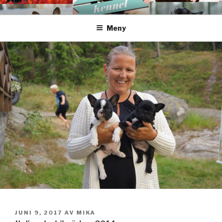
Hoppa
FREDRIKSBERGS KENNEL
till
Meny
innehåll
PUBLICERAT
JUNI 9, 2017
AV
MIKA