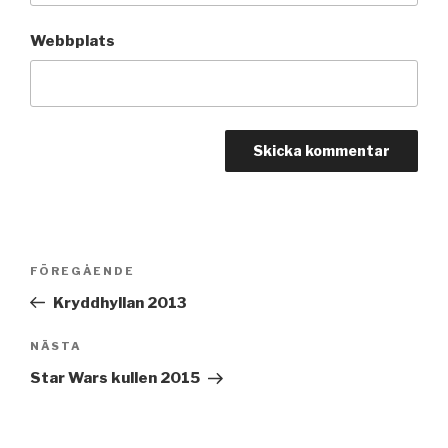
Webbplats
Inläggsnavigering
FÖREGÅENDE
Föregående
inlägg
Kryddhyllan 2013
NÄSTA
Nästa
inlägg
Star Wars kullen 2015