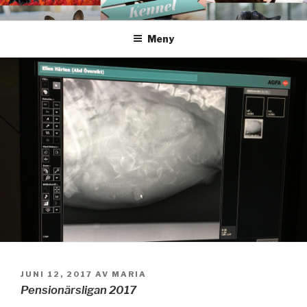
Hoppa
FREDRIKSBERGS KENNEL
till
Meny
innehåll
PUBLICERAT
JUNI 12, 2017
AV
MARIA
Pensionärsligan 2017