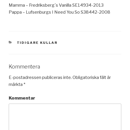
Mamma – Fredriksberg´s Vanilla SE14934-2013
Pappa – Lufsenburgs I Need You So S38442-2008
KATEGORIER
TIDIGARE KULLAR
Kommentera
E-postadressen publiceras inte.
Obligatoriska fält är
märkta
*
Kommentar