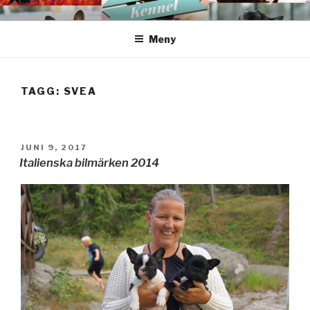
Hoppa
FREDRIKSBERGS KENNEL
till
Meny
innehåll
TAGG: SVEA
PUBLICERAT
JUNI 9, 2017
Italienska bilmärken 2014